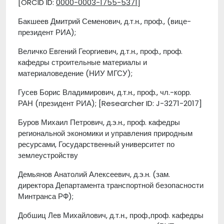
[ORCID ID:
0000-0003-1755-5371
]
Бакшеев Дмитрий Семенович, д.т.н., проф., (вице-
президент РИА);
Величко Евгений Георгиевич, д.т.н., проф., проф.
кафедры строительные материалы и
материаловедение (НИУ МГСУ);
Гусев Борис Владимирович, д.т.н., проф., чл.-корр.
РАН (президент РИА); [Researcher ID: J-3271-2017]
Буров Михаил Петрович, д.э.н., проф. кафедры
региональной экономики и управления природным
ресурсами, Государственный университет по
землеустройству
Демьянов Анатолий Алексеевич, д.э.н. (зам.
директора Департамента транспортной безопасноcти
Минтранса РФ);
Добшиц Лев Михайлович, д.т.н., проф.,проф. кафедры