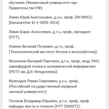
обучения (Финансовый университет при
Правительстве РФ);
Левин Юрий Анатольевич, д.э.н., проф. (МГИМО);
[Researcher ID: E-6019-2014]
Лёвин Борис Алексеевич, д.т.н., проф., президент
(РУТ);
Ложкин Виталий Петрович, д.т.н., проф.
(Технологический институт бетона и железобетона);
Мешалкин Валерий Павлович, д.т.н., проф., акад. РАН,
завкафедрой логики и экономической информатики
(РХТУ им. Д.И. Менделеева);
Мумладзе Роман Георгиевич, д.э.н., проф.,
(Российский государственный аграрный
заочный университет);
Поляков Владимир Юрьевич, д.т.н., проф., проф.
кафедры мосты и тоннели (РУТ (МИИТ));