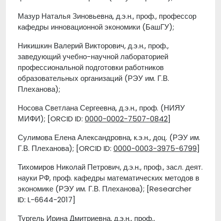
Мазур Наталья Зиновьевна, д.э.н., проф., профессор
кафедры инновационной экономики (БашГУ);
Никишкин Валерий Викторович, д.э.н., проф.,
заведующий учебно-научной лабораторией
профессиональной подготовки работников
образовательных организаций (РЭУ им. Г.В.
Плеханова);
Носова Светлана Сергеевна, д.э.н., проф. (НИЯУ
МИФИ); [ORCID ID:
0000-0002-7507-0842
]
Сулимова Елена Александровна, к.э.н., доц. (РЭУ им.
Г.В. Плеханова); [ORCID ID:
0000-0003-3975-6799
]
Тихомиров Николай Петрович, д.э.н., проф., засл. деят.
науки РФ, проф. кафедры математических методов в
экономике (РЭУ им. Г.В. Плеханова); [Researcher
ID: L-6644-2017]
Тургель Ирина Дмитриевна, д.э.н., проф.,