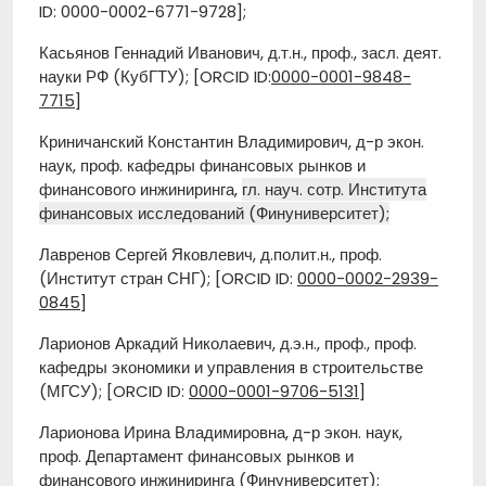
ID: 0000-0002-6771-9728];
Касьянов Геннадий Иванович, д.т.н., проф., засл. деят.
науки РФ (КубГТУ); [ORCID ID:
0000-0001-9848-
7715
]
Криничанский Константин Владимирович, д-р экон.
наук, проф. кафедры финансовых рынков и
финансового инжиниринга,
гл. науч. сотр. Института
финансовых исследований
(Финуниверситет);
Лавренов Сергей Яковлевич, д.полит.н., проф.
(Институт стран СНГ); [ORCID ID:
0000-0002-2939-
0845
]
Ларионов Аркадий Николаевич, д.э.н., проф., проф.
кафедры экономики и управления в строительстве
(МГСУ); [ORCID ID:
0000-0001-9706-5131
]
Ларионова Ирина Владимировна, д-р экон. наук,
проф. Департамент финансовых рынков и
финансового инжиниринга (Финуниверситет);