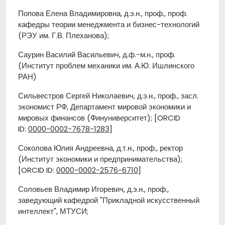
Попова Елена Владимировна, д.э.н., проф., проф.
кафедры теории менеджмента и бизнес-технологий
(РЭУ им. Г.В. Плеханова);
Саурин Василий Васильевич, д.ф.-м.н., проф.
(Институт проблем механики им. А.Ю. Ишлинского
РАН)
Сильвестров Сергей Николаевич, д.э.н., проф., засл.
экономист РФ, Департамент мировой экономики и
мировых финансов (Финуниверситет); [ORCID
ID:
0000-0002-7678-1283
]
Соколова Юлия Андреевна, д.т.н., проф., ректор
(Институт экономики и предпринимательства);
[ORCID ID:
0000-0002-2576-6710
]
Соловьев Владимир Игоревич, д.э.н., проф.,
заведующий кафедрой "Прикладной искусственный
интеллект", МТУСИ;